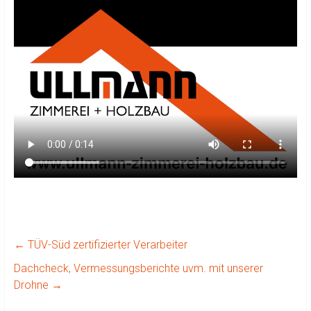
←
TÜV-Süd zertifizierter Verarbeiter
Dachcheck, Vermessungsberichte uvm. mit unserer
Drohne
→